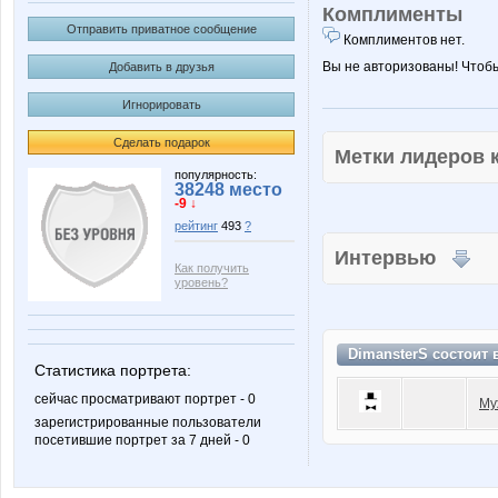
Комплименты
Отправить приватное сообщение
Комплиментов нет.
Вы не авторизованы! Чтоб
Добавить в друзья
Игнорировать
Сделать подарок
Метки лидеров
популярность:
38248 место
-9 ↓
рейтинг
493
?
Интервью
Как получить
уровень?
DimansterS состоит 
Статистика портрета:
сейчас просматривают портрет - 0
Му
зарегистрированные пользователи
посетившие портрет за 7 дней - 0